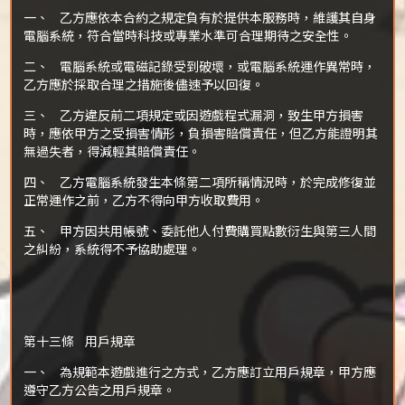
一、 乙方應依本合約之規定負有於提供本服務時，維護其自身
電腦系統，符合當時科技或專業水準可合理期待之安全性。
二、 電腦系統或電磁記錄受到破壞，或電腦系統運作異常時，
乙方應於採取合理之措施後儘速予以回復。
三、 乙方違反前二項規定或因遊戲程式漏洞，致生甲方損害
時，應依甲方之受損害情形，負損害賠償責任，但乙方能證明其
無過失者，得減輕其賠償責任。
四、 乙方電腦系統發生本條第二項所稱情況時，於完成修復並
正常運作之前，乙方不得向甲方收取費用。
五、 甲方因共用帳號、委託他人付費購買點數衍生與第三人間
之糾紛，系統得不予協助處理。
第十三條 用戶規章
一、 為規範本遊戲進行之方式，乙方應訂立用戶規章，甲方應
遵守乙方公告之用戶規章。