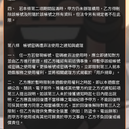
四、 若本條第二項期間屆滿時，甲方仍未辦理續用，乙方得刪
除該帳號及附隨於該帳號之所有資料，但法令另有規定者不在此
限。
第八條 帳號密碼遭非法使用之通知與處理
一、 任一方若發現帳號、密碼被非法使用時，應立即通知對方
並由乙方進行查證，經乙方確認有前述情事後，得暫停該組帳號
或密碼之使用權，更換帳號或密碼予甲方，立即限制第三人就本
遊戲服務之使用權利，並將相關處理方式揭載於「用戶規章」。
二、 乙方應於暫時限制本遊戲使用權利之時起，即以本遊戲官
網公告、簡訊、電子郵件、推播或其他雙方約定之方式通知前項
第三人提出說明。如該第三人未於接獲通知時起七日內提出說
明，乙方應直接回復遭不當移轉之電磁紀錄予甲方，不能回復時
可採其他雙方同意之相當補償方式，並於回復後解除對第三人之
限制。但乙方有提供免費安全裝置（例如：防盜卡、電話鎖等）
而甲方不使用或有其他可歸責於甲方之事由，乙方不負回復或補
償責任。