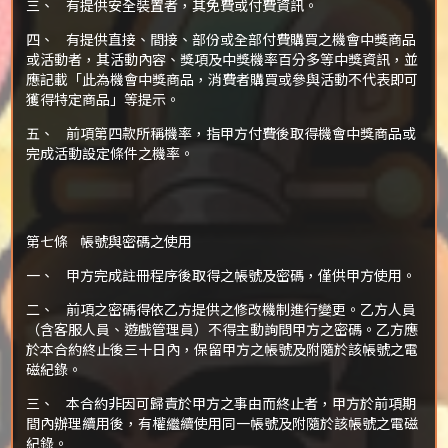
三、 有提供安全裝置者，其免費或付費資訊。
四、 有提供直接、間接、部份或全部付費購買之機會中獎商品
或活動者，其活動內容、獎項及中獎機率百分多等中獎資訊，並
應記載「此為機會中獎商品，消費者購買或參與活動不代表即可
獲得特定商品」等提示。
五、 前項第四款所稱機率，指甲方付費後取得機會中獎商品或
完成活動設定條件之機率。
第七條 帳號與密碼之使用
一、 甲方完成註冊程序後取得之帳號及密碼，僅供甲方使用。
二、 前項之密碼得依乙方提供之修改機制進行變更。乙方人員
（含客服人員、遊戲管理員）不得主動詢問甲方之密碼。乙方應
於本合約終止後三十日內，保留甲方之帳號及附隨於該帳號之電
磁紀錄。
三、 本合約非因可歸責於甲方之事由而終止者，甲方於前項期
間內辦理續用後，有權繼續使用同一帳號及附隨於該帳號之電磁
紀錄。