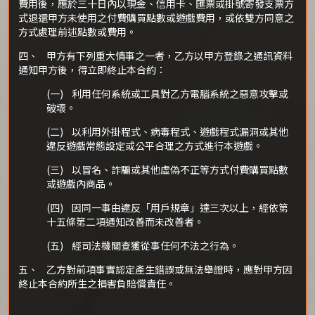
費用後，應於三十日內以現金、信用卡、匯票或掛號寄發支票方
式退還甲方未使用之付費購買點數或遊戲費用，或依雙方同意之
方式處理前述點數或費用。
四、 甲方有下列重大情事之一者，乙方以甲方登錄之通訊資料
通知甲方後，得立即終止本合約：
(一) 利用任何系統或工具對乙方電腦系統之惡意攻擊或
破壞。
(二) 以利用外掛程式、病毒程式、遊戲程式漏洞或其他
違反遊戲常態設定或公平合理之方式進行本遊戲。
(三) 以冒名、詐騙或其他虛偽不正等方式付費購買點數
或遊戲內商品。
(四) 因同一事由違反「用戶規章」達三次以上，經依第
十五條第二項通知改善而未改善者。
(五) 經司法機關查獲從事任何不法之行為。
五、 乙方對前項事實認定產生錯誤或無法舉證時，應對甲方因
終止本合約所生之損害負賠償責任。